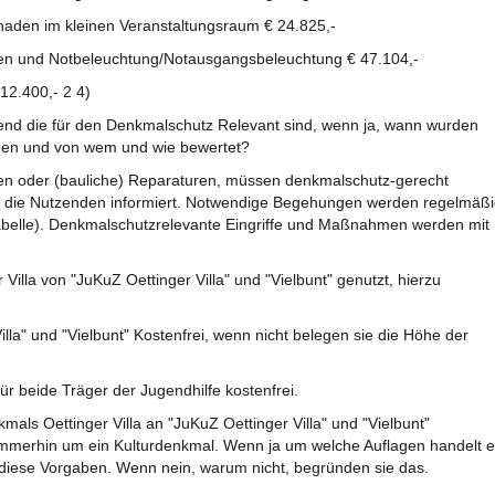
aden im kleinen Veranstaltungsraum € 24.825,-
gen und Notbeleuchtung/Notausgangsbeleuchtung € 47.104,-
12.400,- 2 4)
fend die für den Denkmalschutz Relevant sind, wenn ja, wann wurden
men und von wem und wie bewertet?
n oder (bauliche) Reparaturen, müssen denkmalschutz-gerecht
h die Nutzenden informiert. Notwendige Begehungen werden regelmäß
abelle). Denkmalschutzrelevante Eingriffe und Maßnahmen werden mit
Villa von "JuKuZ Oettinger Villa" und "Vielbunt" genutzt, hierzu
illa" und "Vielbunt" Kostenfrei, wenn nicht belegen sie die Höhe der
ür beide Träger der Jugendhilfe kostenfrei.
kmals Oettinger Villa an "JuKuZ Oettinger Villa" und "Vielbunt"
 immerhin um ein Kulturdenkmal. Wenn ja um welche Auflagen handelt 
e diese Vorgaben. Wenn nein, warum nicht, begründen sie das.