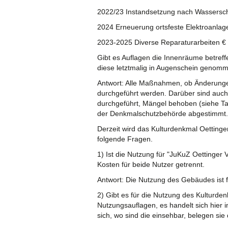
2022/23 Instandsetzung nach Wassersch
2024 Erneuerung ortsfeste Elektroanla
2023-2025 Diverse Reparaturarbeiten € 
Gibt es Auflagen die Innenräume betref
diese letztmalig in Augenschein genom
Antwort: Alle Maßnahmen, ob Änderunge
durchgeführt werden. Darüber sind auc
durchgeführt, Mängel behoben (siehe T
der Denkmalschutzbehörde abgestimmt.
Derzeit wird das Kulturdenkmal Oettinger 
folgende Fragen.
1) Ist die Nutzung für "JuKuZ Oettinger V
Kosten für beide Nutzer getrennt.
Antwort: Die Nutzung des Gebäudes ist f
2) Gibt es für die Nutzung des Kulturden
Nutzungsauflagen, es handelt sich hier
sich, wo sind die einsehbar, belegen si