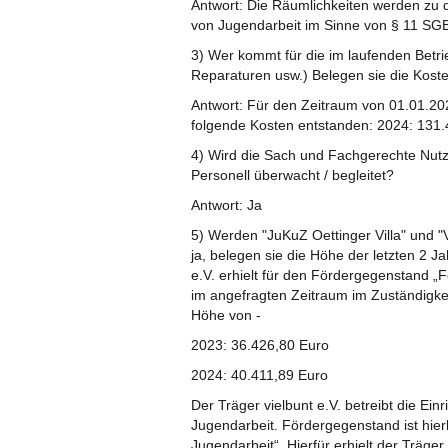
Antwort: Die Räumlichkeiten werden zu
von Jugendarbeit im Sinne von § 11 SGB 
3) Wer kommt für die im laufenden Betrie
Reparaturen usw.) Belegen sie die Kosten
Antwort: Für den Zeitraum von 01.01.20
folgende Kosten entstanden: 2024: 131.
4) Wird die Sach und Fachgerechte Nut
Personell überwacht / begleitet?
Antwort: Ja
5) Werden "JuKuZ Oettinger Villa" und "Vi
ja, belegen sie die Höhe der letzten 2 Ja
e.V. erhielt für den Fördergegenstand „
im angefragten Zeitraum im Zuständigke
Höhe von -
2023: 36.426,80 Euro
2024: 40.411,89 Euro
Der Träger vielbunt e.V. betreibt die Ei
Jugendarbeit. Fördergegenstand ist hier
Jugendarbeit“. Hierfür erhielt der Träg