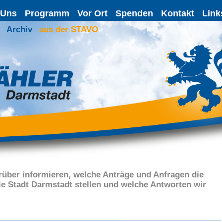
 Uns
Programm
Vor Ort
Spenden
Kontakt
Link
Archiv
aus der STAVO
rüber informieren, welche Anträge und Anfragen die
 Stadt Darmstadt stellen und welche Antworten wir