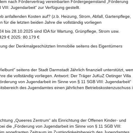
 dem nach Fördervertrag vereinbarten Fördergegenstand „Förderung
VIII: Jugendarbeit“ zur Verfügung gestellt.
b anfallenden Kosten auf? (z.b. Heizung, Strom, Abfall, Gartenpflege,
 für die letzten beiden Jahre die vollständig vorliegen
24 bis 28.10.2025 sind IDA für Wartung, Grünpflege, Strom usw.
429 € 2025: 80.179 €
zung der Denkmalgeschützten Immobilie seitens des Eigentümers
elbunt" seitens der Stadt Darmstadt Jährlich finanziell unterstützt, we
hre die vollständig vorliegen. Antwort: Der Träger JuKuZ Oetinger Villa
Förderung von Jugendarbeit im Sinne von § 11 SGB VIII: Jugendarbeit“
itsbereich des Jugendamtes einen jährlichen Betriebskostenzuschuss 
nrichtung „Queeres Zentrum“ als Einrichtung der Offenen Kinder- und
bei die „Förderung von Jugendarbeit im Sinne von § 11 SGB VIII:
er im angefragten Zeitraum im Zuständigkeitsbereich des Jugendamtes