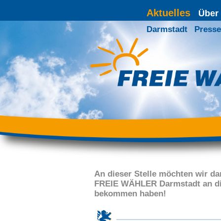
Aktuelles
Über
Darmstadt
Presse
An dieser Stelle möchten wir da
FREIE WÄHLER Darmstadt an die
bekommen haben!