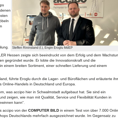
ops
t denen
üsten
öbeln
im
ilung.
Steffen Rininsland (l.), Engin Eroglu MdEP
ER Hessen zeigte sich beeindruckt von dem Erfolg und dem Wachstu
n gegründet wurde. Er lobte die Innovationskraft und die
 in einem breiten Sortiment, einer schnellen Lieferung und einem
land, führte Eroglu durch die Lager- und Büroflächen und erläuterte ih
 Online-Handels in Deutschland und Europa.
em, was accipo hier in Schwalmstadt aufgebaut hat. Sie sind ein
und zeigen, wie man mit Qualität, Service und Flexibilität Kunden in
ewinnen kann“.
ss accipo von der
COMPUTER BILD
in einem Test von über 7.000 Onli
 Shops Deutschlands mehrfach ausgezeichnet wurde. Im Gegensatz zu