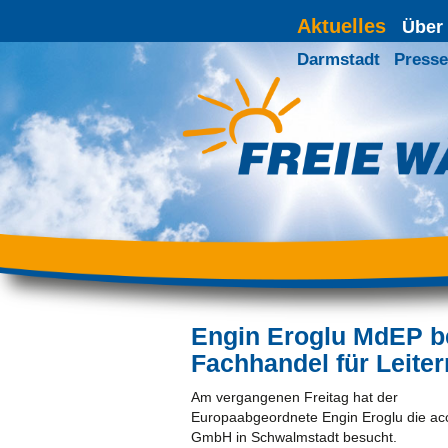
Aktuelles
Über
Darmstadt
Presse
Engin Eroglu MdEP b
Fachhandel für Leite
Am vergangenen Freitag hat der
Europaabgeordnete Engin Eroglu die ac
GmbH in Schwalmstadt besucht.