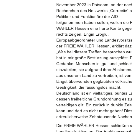
November 2023 in Potsdam, an der nac
Recherchen des Netzwerks „Correctiv“ 
Politiker und Funktionäre der AfD
teilgenommen haben sollen, wollen die
WÄHLER Hessen eine harte Kante gege
rechts zeigen. Engin Eroglu,
Europaabgeordneter und Landesvorsitz
der FREIE WÄHLER Hessen, erklärt daz
„Was bei diesem Treffen besprochen wu
hat in mir große Bestürzung ausgelöst. 
Gedanke, Menschen in ‚gut‘ und ‚schlech
einzuteilen, sie aufgrund ihrer Abstamm
aus unserem Land zu vertreiben, ist von
längst überwunden geglaubten völkisch
Gestrigkeit, die fassungslos macht.
Deutschland ist ein vielfältiges, buntes L
dessen freiheitliche Grundordnung es zu
verteidigen gilt. Ein zurück in dunkle Zei
kann und darf es nicht mehr geben! Di
erfreulicherweise Zehntausende Nachdru
Die FREIE WÄHLER Hessen schließen si
Landtagsfraktion an. Der Fraktionsvorsi