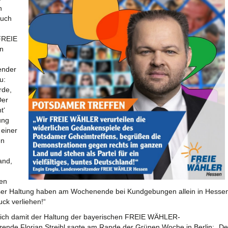
h
auch
 FREIE
n
ender
u:
rde,
Der
t‘
ung
 einer
en
and,
ten
eser Haltung haben am Wochenende bei Kundgebungen allein in Hesse
ck verliehen!“
ch damit der Haltung der bayerischen FREIE WÄHLER-
tzende Florian Streibl sagte am Rande der Grünen Woche in Berlin: „De