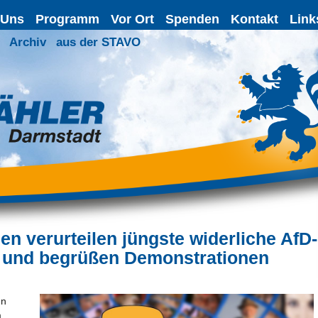
 Uns
Programm
Vor Ort
Spenden
Kontakt
Link
Archiv
aus der STAVO
verurteilen jüngste widerliche AfD-
f und begrüßen Demonstrationen
en
m