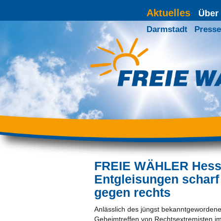
Aktuelles
Über
Darmstadt
Presse
FREIE WÄHLER Hessen 
Entgleisungen schar
gegen rechts
Anlässlich des jüngst bekanntgeworden
Geheimtreffen von Rechtsextremisten i