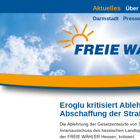
Aktuelles
Über
Darmstadt
Presse
Eroglu kritisiert Abl
Abschaffung der Stra
Die Ablehnung der Gesetzentwürfe von 
Innenausschuss des hessischen Landtag
der FREIE WÄHLER Hessen, kritisiert.