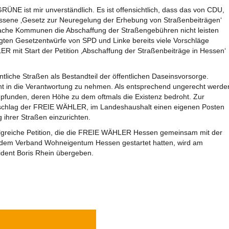
RÜNE ist mir unverständlich. Es ist offensichtlich, dass das von CDU,
ene ‚Gesetz zur Neuregelung der Erhebung von Straßenbeiträgen‘
wache Kommunen die Abschaffung der Straßengebühren nicht leisten
gten Gesetzentwürfe von SPD und Linke bereits viele Vorschläge
R mit Start der Petition ‚Abschaffung der Straßenbeiträge in Hessen‘
iche Straßen als Bestandteil der öffentlichen Daseinsvorsorge.
cht in die Verantwortung zu nehmen. Als entsprechend ungerecht werde
funden, deren Höhe zu dem oftmals die Existenz bedroht. Zur
rschlag der FREIE WÄHLER, im Landeshaushalt einen eigenen Posten
ihrer Straßen einzurichten.
olgreiche Petition, die die FREIE WÄHLER Hessen gemeinsam mit der
 dem Verband Wohneigentum Hessen gestartet hatten, wird am
dent Boris Rhein übergeben.