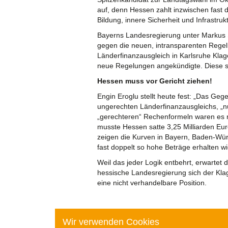
auf, denn Hessen zahlt inzwischen fast d
Bildung, innere Sicherheit und Infrastrukt
Bayerns Landesregierung unter Markus 
gegen die neuen, intransparenten Rege
Länderfinanzausgleich in Karlsruhe Klag
neue Regelungen angekündigte. Diese so
Hessen muss vor Gericht ziehen!
Engin Eroglu stellt heute fest: „Das Gege
ungerechten Länderfinanzausgleichs, „nu
„gerechteren“ Rechenformeln waren es mi
musste Hessen satte 3,25 Milliarden Euro
zeigen die Kurven in Bayern, Baden-W
fast doppelt so hohe Beträge erhalten w
Weil das jeder Logik entbehrt, erwarte
hessische Landesregierung sich der Klag
eine nicht verhandelbare Position.
Wir verwenden Cookies