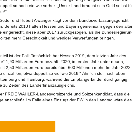
oppelt so hoch ein wie vorher: „Unser Land braucht sein Geld selbst fü
ur!“
Söder und Hubert Aiwanger klagt vor dem Bundesverfassungsgericht
ln. Bereits 2013 hatten Hessen und Bayern gemeinsam gegen den alte
e eingereicht, diese aber 2017 zurückgezogen, als die Bundesregierun
llten mehr Gerechtigkeit und weniger Verwerfungen bringen.
nteil ist der Fall: Tatsächlich hat Hessen 2019, dem letzten Jahr des
r“ 1,90 Milliarden Euro bezahlt. 2020, im ersten Jahr unter neuen,
t 2,53 Milliarden Euro bereits über 600 Millionen mehr. Im Jahr 2022
 einzahlen, etwa doppelt so viel wie 2018.“ Ähnlich steil nach oben
ürttemberg und Hamburg, während die Empfängerländer durchgängig
ie zu Zeiten des Länderfinanzausgleichs.
t der FREIE WÄHLER-Landesvorsitzende und Spitzenkandidat, dass die
e anschließt. Im Falle eines Einzugs der FW in den Landtag wäre dies