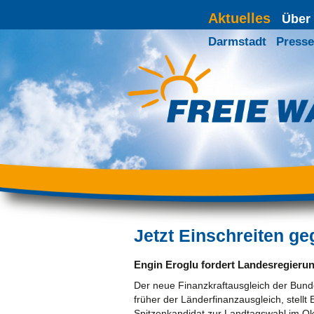
Aktuelles
Über
Darmstadt
Presse
Jetzt Einschreiten g
Engin Eroglu fordert Landesregierun
Der neue Finanzkraftausgleich der Bunde
früher der Länderfinanzausgleich, stel
Spitzenkandidat zur Landtagswahl im Ok