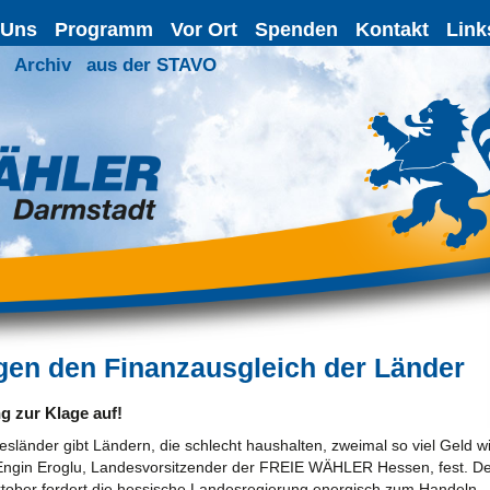
 Uns
Programm
Vor Ort
Spenden
Kontakt
Link
Archiv
aus der STAVO
egen den Finanzausgleich der Länder
g zur Klage auf!
sländer gibt Ländern, die schlecht haushalten, zweimal so viel Geld w
lt Engin Eroglu, Landesvorsitzender der FREIE WÄHLER Hessen, fest. D
tober fordert die hessische Landesregierung energisch zum Handeln