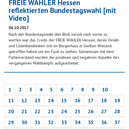
FREIE WÄHLER Hessen
reflektierten Bundestagswahl [mit
Video]
06.10.2017
Nach der Bundestagswahl den Blick zurück nach vorne zu
werfen war das Credo der FREIE WÄHLER Hessen, deren Direkt-
und Listenkandidaten sich im Bürgerhaus in Gießen-Wieseck
getroffen haben um ein Fazit zu ziehen. Gemeinsam mit dem
Parteivorstand wurden die positiven und negativen Aspekte des
vergangenen Wahlkampfs aufgearbeitet.
1
2
3
4
5
6
7
8
9
10
11
12
13
14
15
16
17
18
19
20
21
22
23
24
25
26
27
28
29
30
31
32
33
34
35
36
37