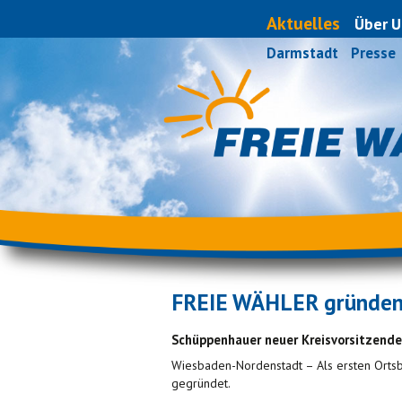
Aktuelles
Über U
Darmstadt
Presse
FREIE WÄHLER gründen 
Schüppenhauer neuer Kreisvorsitzende
Wiesbaden-Nordenstadt – Als ersten Orts
gegründet.