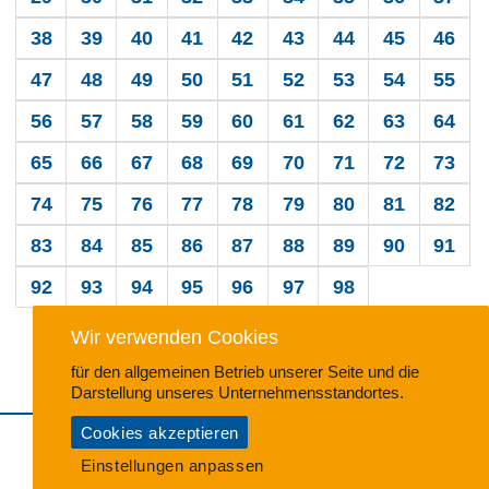
38
39
40
41
42
43
44
45
46
47
48
49
50
51
52
53
54
55
56
57
58
59
60
61
62
63
64
65
66
67
68
69
70
71
72
73
74
75
76
77
78
79
80
81
82
83
84
85
86
87
88
89
90
91
92
93
94
95
96
97
98
Wir verwenden Cookies
für den allgemeinen Betrieb unserer Seite und die
Darstellung unseres Unternehmensstandortes.
Cookies akzeptieren
Impressum
•
Datenschutzerklärung
•
Cookie-Einstellungen
Einstellungen anpassen