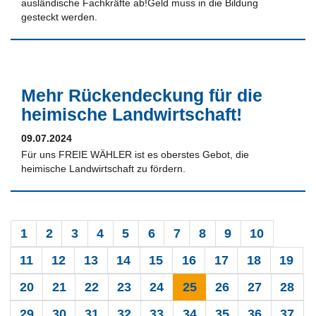
ausländische Fachkräfte ab!Geld muss in die Bildung
gesteckt werden.
Mehr Rückendeckung für die
heimische Landwirtschaft!
09.07.2024
Für uns FREIE WÄHLER ist es oberstes Gebot, die
heimische Landwirtschaft zu fördern.
1
2
3
4
5
6
7
8
9
10
11
12
13
14
15
16
17
18
19
20
21
22
23
24
25
26
27
28
29
30
31
32
33
34
35
36
37