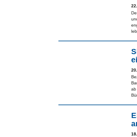
22
De
un
en
le
S
e
20
Be
Ba
ab
Bü
E
a
18