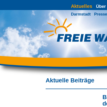
Aktuelles
Über
Darmstadt
Presse
Aktuelle Beiträge
B
d