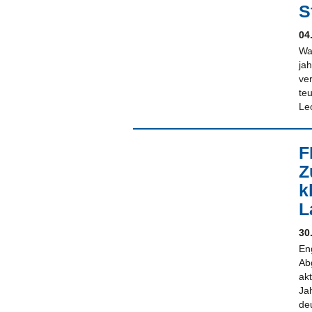
S
04
Wa
ja
ve
te
Le
F
Z
k
L
30
En
Ab
ak
Ja
de