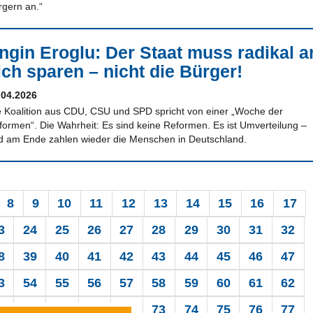
rgern an.“
ngin Eroglu: Der Staat muss radikal a
ich sparen – nicht die Bürger!
.04.2026
e Koalition aus CDU, CSU und SPD spricht von einer „Woche der
formen“. Die Wahrheit: Es sind keine Reformen. Es ist Umverteilung –
d am Ende zahlen wieder die Menschen in Deutschland.
8
9
10
11
12
13
14
15
16
17
3
24
25
26
27
28
29
30
31
32
8
39
40
41
42
43
44
45
46
47
3
54
55
56
57
58
59
60
61
62
8
69
70
71
72
73
74
75
76
77