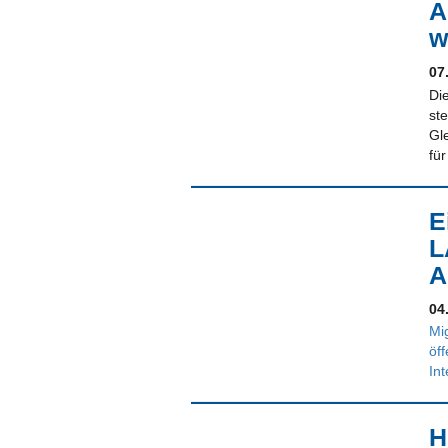
A
w
07
Di
st
Gl
für
E
L
A
04
Mig
öff
Int
H