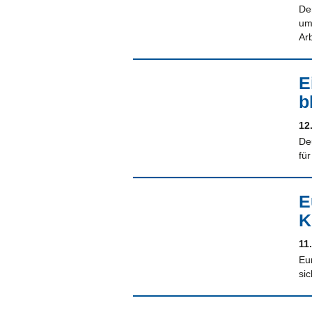
De
um
Ar
E
b
12
Deu
fü
E
K
11
Eu
sic