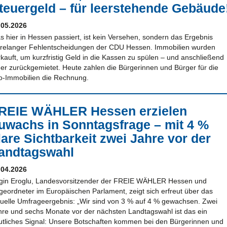
teuergeld – für leerstehende Gebäude
.05.2026
s hier in Hessen passiert, ist kein Versehen, sondern das Ergebnis
hrelanger Fehlentscheidungen der CDU Hessen. Immobilien wurden
rkauft, um kurzfristig Geld in die Kassen zu spülen – und anschließend
uer zurückgemietet. Heute zahlen die Bürgerinnen und Bürger für die
o-Immobilien die Rechnung.
REIE WÄHLER Hessen erzielen
uwachs in Sonntagsfrage – mit 4 %
lare Sichtbarkeit zwei Jahre vor der
andtagswahl
.04.2026
gin Eroglu, Landesvorsitzender der FREIE WÄHLER Hessen und
geordneter im Europäischen Parlament, zeigt sich erfreut über das
tuelle Umfrageergebnis: „Wir sind von 3 % auf 4 % gewachsen. Zwei
hre und sechs Monate vor der nächsten Landtagswahl ist das ein
utliches Signal: Unsere Botschaften kommen bei den Bürgerinnen und