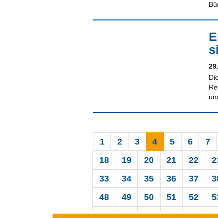
Bü
E
s
29
Di
Re
un
1
2
3
4
5
6
7
18
19
20
21
22
2
33
34
35
36
37
3
48
49
50
51
52
5
63
64
65
66
67
6