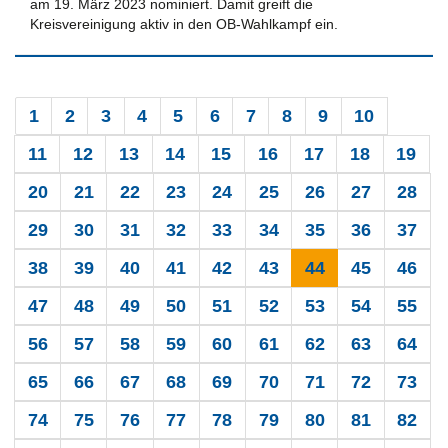
am 19. März 2023 nominiert. Damit greift die
Kreisvereinigung aktiv in den OB-Wahlkampf ein.
1
2
3
4
5
6
7
8
9
10
11
12
13
14
15
16
17
18
19
20
21
22
23
24
25
26
27
28
29
30
31
32
33
34
35
36
37
38
39
40
41
42
43
44
45
46
47
48
49
50
51
52
53
54
55
56
57
58
59
60
61
62
63
64
65
66
67
68
69
70
71
72
73
74
75
76
77
78
79
80
81
82