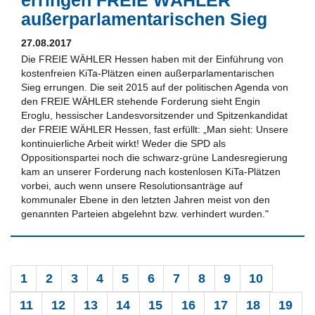
erringen FREIE WÄHLER
außerparlamentarischen Sieg
27.08.2017
Die FREIE WÄHLER Hessen haben mit der Einführung von
kostenfreien KiTa-Plätzen einen außerparlamentarischen
Sieg errungen. Die seit 2015 auf der politischen Agenda von
den FREIE WÄHLER stehende Forderung sieht Engin
Eroglu, hessischer Landesvorsitzender und Spitzenkandidat
der FREIE WÄHLER Hessen, fast erfüllt: „Man sieht: Unsere
kontinuierliche Arbeit wirkt! Weder die SPD als
Oppositionspartei noch die schwarz-grüne Landesregierung
kam an unserer Forderung nach kostenlosen KiTa-Plätzen
vorbei, auch wenn unsere Resolutionsanträge auf
kommunaler Ebene in den letzten Jahren meist von den
genannten Parteien abgelehnt bzw. verhindert wurden."
1
2
3
4
5
6
7
8
9
10
11
12
13
14
15
16
17
18
19