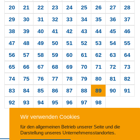
20
21
22
23
24
25
26
27
28
29
30
31
32
33
34
35
36
37
38
39
40
41
42
43
44
45
46
47
48
49
50
51
52
53
54
55
56
57
58
59
60
61
62
63
64
65
66
67
68
69
70
71
72
73
74
75
76
77
78
79
80
81
82
83
84
85
86
87
88
89
90
91
92
93
94
95
96
97
98
Wir verwenden Cookies
für den allgemeinen Betrieb unserer Seite und die
Darstellung unseres Unternehmensstandortes.