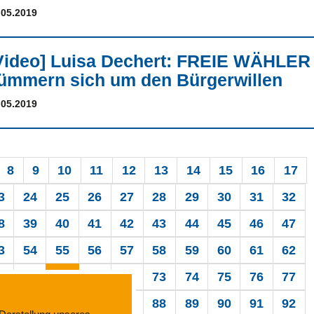
.05.2019
Video] Luisa Dechert: FREIE WÄHLER
ümmern sich um den Bürgerwillen
.05.2019
8
9
10
11
12
13
14
15
16
17
3
24
25
26
27
28
29
30
31
32
8
39
40
41
42
43
44
45
46
47
3
54
55
56
57
58
59
60
61
62
8
69
70
71
72
73
74
75
76
77
3
84
85
86
87
88
89
90
91
92