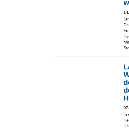
w
14
St
Dä
Eu
He
Mit
St
L
W
d
d
H
07
In
He
Ung