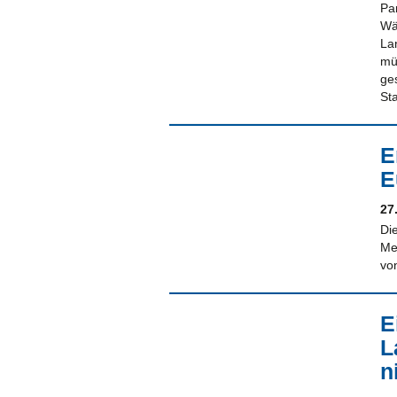
Pa
Wä
La
mü
ge
St
E
E
27
Di
Me
vo
E
L
n