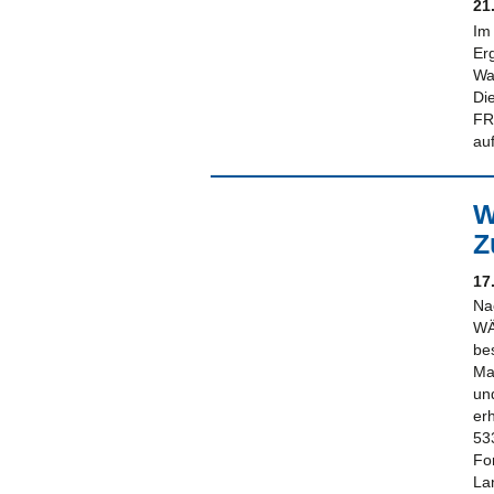
21
Im
Er
Wa
Di
FR
au
W
Z
17
Na
WÄ
be
Ma
und
er
53
Fo
La