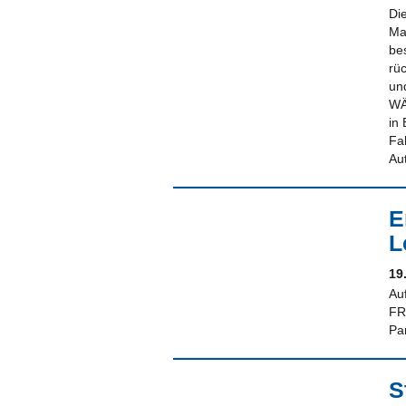
Di
Ma
be
rü
un
WÄ
in
Fa
Au
E
L
19
Au
FR
Pa
S