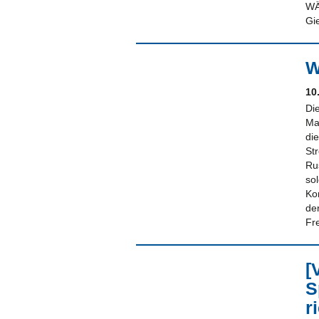
WÄ
Gi
W
10
Di
Ma
di
St
Ru
sol
Ko
de
Fr
[
S
r