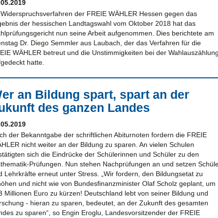
.05.2019
 Widerspruchsverfahren der FREIE WÄHLER Hessen gegen das
gebnis der hessischen Landtagswahl vom Oktober 2018 hat das
hlprüfungsgericht nun seine Arbeit aufgenommen. Dies berichtete am
enstag Dr. Diego Semmler aus Laubach, der das Verfahren für die
EIE WÄHLER betreut und die Unstimmigkeiten bei der Wahlauszählun
fgedeckt hatte.
er an Bildung spart, spart an der
ukunft des ganzen Landes
.05.2019
ch der Bekanntgabe der schriftlichen Abiturnoten fordern die FREIE
HLER nicht weiter an der Bildung zu sparen. An vielen Schulen
stätigten sich die Eindrücke der Schülerinnen und Schüler zu den
thematik-Prüfungen. Nun stehen Nachprüfungen an und setzen Schül
 Lehrkräfte erneut unter Stress. „Wir fordern, den Bildungsetat zu
höhen und nicht wie von Bundesfinanzminister Olaf Scholz geplant, um
3 Millionen Euro zu kürzen! Deutschland lebt von seiner Bildung und
rschung - hieran zu sparen, bedeutet, an der Zukunft des gesamten
ndes zu sparen“, so Engin Eroglu, Landesvorsitzender der FREIE