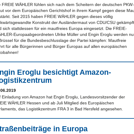
e FREIE WÄHLER fühlen sich nach dem Scheitern der deutschen PKW-
ut vor dem Europäischen Gerichtshof in ihrem Kampf gegen diese Ma
stärkt. Seit 2015 haben FREIE WÄHLER gegen dieses völlig
ckwärtsgewandte Konstrukt der Ausländermaut von CDU/CSU gekämpf
d sich stattdessen für ein mautfreies Europa eingesetzt. Die FREIE-
HLER-Europaabgeordneten Ulrike Müller und Engin Eroglu werden nu
 Brüssel für die Bundesbeschlusslage der Partei kämpfen: Mautfreie
hrt für alle Bürgerinnen und Bürger Europas auf allen europäischen
tobahnen!
ngin Eroglu besichtigt Amazon-
ogistikzentrum
.06.2019
f Einladung von Amazon hat Engin Eroglu, Landesvorsitzender der
EIE WÄHLER Hessen und ab Juli Mitglied des Europäischen
rlaments, das Logistikzentrum FRA 3 in Bad Hersfeld angesehen.
traßenbeiträge in Europa