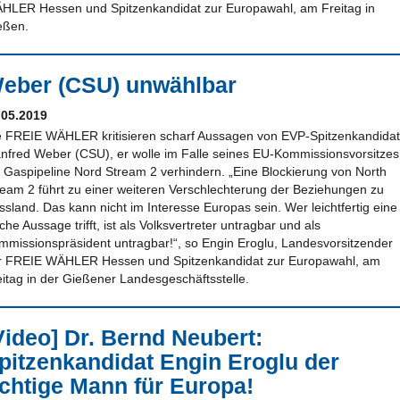
HLER Hessen und Spitzenkandidat zur Europawahl, am Freitag in
eßen.
eber (CSU) unwählbar
.05.2019
e FREIE WÄHLER kritisieren scharf Aussagen von EVP-Spitzenkandidat
nfred Weber (CSU), er wolle im Falle seines EU-Kommissionsvorsitzes
e Gaspipeline Nord Stream 2 verhindern. „Eine Blockierung von North
ream 2 führt zu einer weiteren Verschlechterung der Beziehungen zu
ssland. Das kann nicht im Interesse Europas sein. Wer leichtfertig eine
che Aussage trifft, ist als Volksvertreter untragbar und als
mmissionspräsident untragbar!“, so Engin Eroglu, Landesvorsitzender
r FREIE WÄHLER Hessen und Spitzenkandidat zur Europawahl, am
eitag in der Gießener Landesgeschäftsstelle.
Video] Dr. Bernd Neubert:
pitzenkandidat Engin Eroglu der
ichtige Mann für Europa!