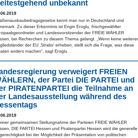
eitestgehend unbekannt
.06.2019
raßenausbaubeitragsgesetze kennt man nur in Deutschland und
nemark. Zu dieser Erkenntnis ist Engin Eroglu, frischgewählter
ropaabgeordneter und Landesvorsitzender der FREIE WÄHLER
ssen, bei Recherchen zu diesem Thema gelangt. „Wenn keine weitere
gliedsländer der EU ‚Strabs‘ erheben, stellt sich die Frage, was diese
aaten anders machen“, sagt Eroglu.
andesregierung verweigert FREIEN
ÄHLERN, der Partei DIE PARTEI und
er PIRATENPARTEI die Teilnahme an
er Landesausstellung während des
essentags
.06.2019
 einer gemeinsamen Stellungnahme der Parteien FREIE WÄHLER
ssen, DIE PARTEI Hessen und Piratenpartei Hessen wird die generelle
erechtigkeit bei der Möglichkeit der Präsentation von politischen