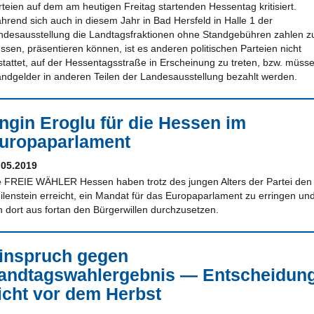
rteien auf dem am heutigen Freitag startenden Hessentag kritisiert.
hrend sich auch in diesem Jahr in Bad Hersfeld in Halle 1 der
ndesausstellung die Landtagsfraktionen ohne Standgebühren zahlen z
ssen, präsentieren können, ist es anderen politischen Parteien nicht
stattet, auf der Hessentagsstraße in Erscheinung zu treten, bzw. müss
andgelder in anderen Teilen der Landesausstellung bezahlt werden.
ngin Eroglu für die Hessen im
uropaparlament
.05.2019
e FREIE WÄHLER Hessen haben trotz des jungen Alters der Partei den
ilenstein erreicht, ein Mandat für das Europaparlament zu erringen un
n dort aus fortan den Bürgerwillen durchzusetzen.
inspruch gegen
andtagswahlergebnis — Entscheidun
icht vor dem Herbst